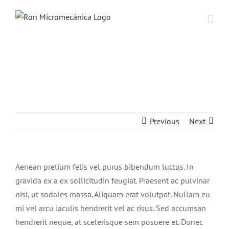
Skip
to
content
Quisque condimentum interdum purus
tempus.
Previous
Next
Aenean pretium felis vel purus bibendum luctus. In
gravida ex a ex sollicitudin feugiat. Praesent ac pulvinar
nisi, ut sodales massa. Aliquam erat volutpat. Nullam eu
mi vel arcu iaculis hendrerit vel ac risus. Sed accumsan
hendrerit neque, at scelerisque sem posuere et. Donec