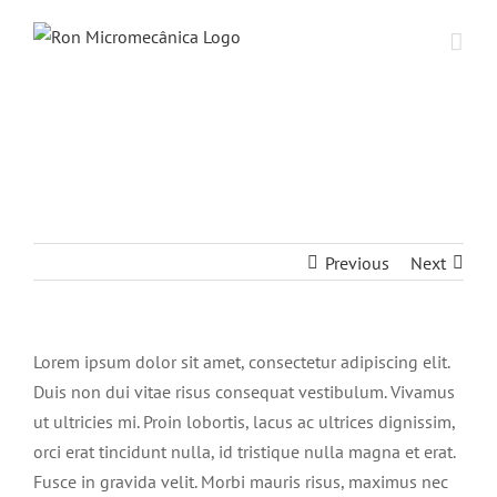
Skip
to
content
Duis non dui vitae risus consequat
vestibulum.
Previous
Next
Lorem ipsum dolor sit amet, consectetur adipiscing elit.
Duis non dui vitae risus consequat vestibulum. Vivamus
ut ultricies mi. Proin lobortis, lacus ac ultrices dignissim,
orci erat tincidunt nulla, id tristique nulla magna et erat.
Fusce in gravida velit. Morbi mauris risus, maximus nec